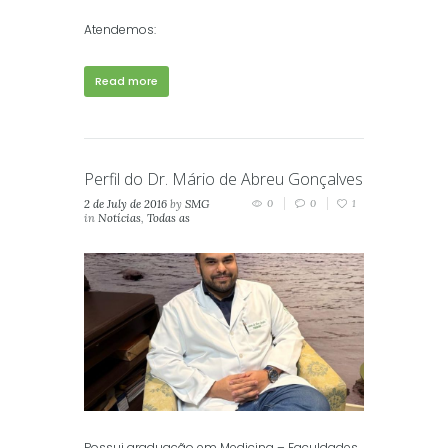
Atendemos:
Read more
Perfil do Dr. Mário de Abreu Gonçalves
2 de July de 2016
by
SMG
0
0
1
in
Notícias
,
Todas as
Notícias
Possui graduação em Medicina – Faculdades