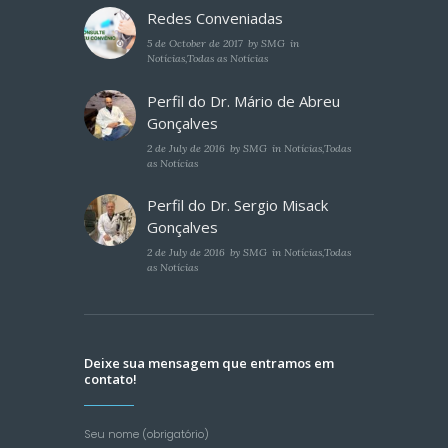
Redes Conveniadas
5 de October de 2017
by
SMG
in
Notícias
,
Todas as Notícias
Perfil do Dr. Mário de Abreu
Gonçalves
2 de July de 2016
by
SMG
in
Notícias
,
Todas
as Notícias
Perfil do Dr. Sergio Misack
Gonçalves
2 de July de 2016
by
SMG
in
Notícias
,
Todas
as Notícias
Deixe sua mensagem que entramos em
contato!
Seu nome (obrigatório)